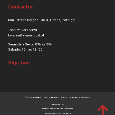
Contactos
Rua Ferreira Borges 135-A, Lisboa, Portugal
+351 21 403 5028
kwarea@kwportugal.pt
Segunda a Sexta: 09h às 19h
Sábado: 10h às 13h00
Siga-nos
© 2024 Attitude and Trust, Lda. AMI 11160. Todos os direitos reservados.
Termos de Uso
Políticas de
Cookies
e de
Privacidade
Desenvolvido por
A Cor Laranja