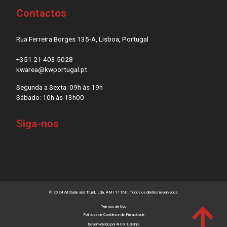
Contactos
Rua Ferreira Borges 135-A, Lisboa, Portugal
+351 21 403 5028
kwarea@kwportugal.pt
Segunda a Sexta: 09h às 19h
Sábado: 10h às 13h00
Siga-nos
© 2024 Attitude and Trust, Lda. AMI 11160. Todos os direitos reservados.
Termos de Uso
Políticas de
Cookies
e de
Privacidade
Desenvolvido por
A Cor Laranja